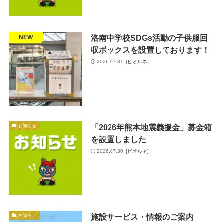
洛南中学校SDGs活動の子供服回
お知らせ
NEW
収ボックスを設置しております！
2026.07.31
[ビオルネ]
「2026年熊本地震義援金」募金箱
お知らせ
を設置しました
2026.07.30
[ビオルネ]
施設サービス・情報のご案内
お知らせ