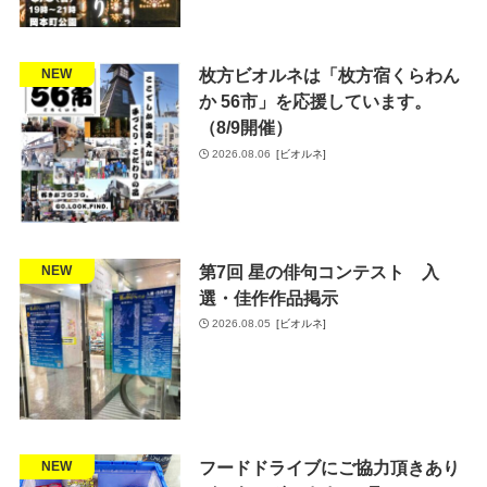
枚方ビオルネは「枚方宿くらわん
地域貢献
NEW
か 56市」を応援しています。
（8/9開催）
2026.08.06
[ビオルネ]
第7回 星の俳句コンテスト 入
お知らせ
NEW
選・佳作作品掲示
2026.08.05
[ビオルネ]
フードドライブにご協力頂きあり
地域貢献
NEW