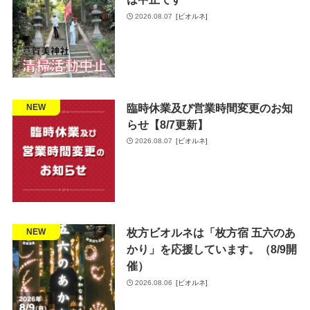
2026.08.07
[ビオルネ]
臨時休業及び営業時間変更のお知
お知らせ
NEW
らせ【8/7更新】
2026.08.07
[ビオルネ]
枚方ビオルネは「枚方宿 五六のあ
地域貢献
NEW
かり」を応援しています。（8/9開
催）
2026.08.06
[ビオルネ]