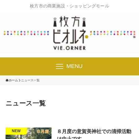
枚方市の商業施設・ショッピングモール
MENU
ホーム
ニュース一覧
ニュース一覧
８月度の意賀美神社での清掃活動
地域貢献
NEW
は中止です