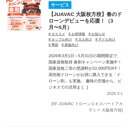
サービス
【JUAVAC 大阪枚方校】春のド
ローンデビューを応援！（3
月〜5月）
# オススメ
# お得情報
# お知らせ
# カップル向け
# 大人向け
# 子ども向け
# 季節
# 家族向け
2026年3月1日～5月31日の期間限定で、
国家資格取得 春割キャンペーン実施中！
国家資格二等の受講料が22,000円OFF！
高性能ドローンがお得に購入できる「ド
ローン割」も実施。 趣味の空撮から、ビ
ジネスでの活用ま […]
2026.3.1
[5F-JUAVAC ドローンエキスパートアカ
デミー 大阪枚方校]