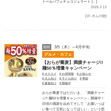
トールパフェチョコジェラート […]
2026.3.13
[1F-ポムの樹]
3/5（木）～4月中旬
期間
グルメ・カフェ
【おらが蕎麦】満腹チャージ!!
麺50％増量キャンペーン
# オススメ
# お得情報
# お知らせ
# 大人向け
# 子ども向け
# 季節
# 家族向け
# 開催中
おらが蕎麦ではただいま、「満腹チャー
ジ!! 麺50％増量キャンペーン」開催中！
日頃の感謝を込めてそして「お腹いっぱ
い食べて元気になってほしい」という想