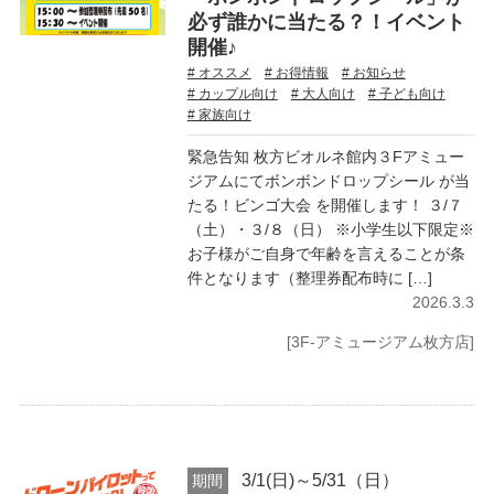
必ず誰かに当たる？！イベント
開催♪
# オススメ
# お得情報
# お知らせ
# カップル向け
# 大人向け
# 子ども向け
# 家族向け
緊急告知 枚方ビオルネ館内３Fアミュー
ジアムにてボンボンドロップシール が当
たる！ビンゴ大会 を開催します！ ３/７
（土）・３/８（日） ※小学生以下限定※
お子様がご自身で年齢を言えることが条
件となります（整理券配布時に […]
2026.3.3
[3F-アミュージアム枚方店]
3/1(日)～5/31（日）
期間