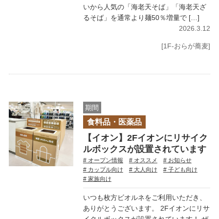
いから人気の「海老天そば」「海老天ざ
るそば」を通常より麺50％増量で […]
2026.3.12
[1F-おらが蕎麦]
期間
食料品・医薬品
【イオン】2Fイオンにリサイク
ルボックスが設置されています
# オープン情報
# オススメ
# お知らせ
# カップル向け
# 大人向け
# 子ども向け
# 家族向け
いつも枚方ビオルネをご利用いただき、
ありがとうございます。 2Fイオンにリサ