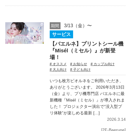
3/13（金）〜
期間
サービス
【バエルネ】プリントシール機
『Misél（ミセル）』が新登
場！
# オススメ
# お知らせ
# カップル向け
# 大人向け
# 子ども向け
いつも枚方ビオルネをご利用いただき、
ありがとうございます。 2026年3月13日
（金）より、プリ機専門店 バエルネに最
新機種『Misél（ミセル）』が導入されま
した！ プロジェクター演出で“没入型プ
リ体験”が楽しめる最新 […]
2026.3.14
[2F-Baerune]