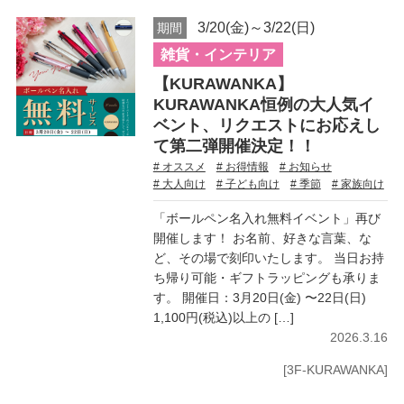
3/20(金)～3/22(日)
期間
雑貨・インテリア
【KURAWANKA】
KURAWANKA恒例の大人気イ
ベント、リクエストにお応えし
て第二弾開催決定！！
# オススメ
# お得情報
# お知らせ
# 大人向け
# 子ども向け
# 季節
# 家族向け
「ボールペン名入れ無料イベント」再び
開催します！ お名前、好きな言葉、な
ど、その場で刻印いたします。 当日お持
ち帰り可能・ギフトラッピングも承りま
す。 開催日：3月20日(金) 〜22日(日)
1,100円(税込)以上の […]
2026.3.16
[3F-KURAWANKA]