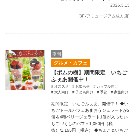
2026.3.13
[3F-アミュージアム枚方店]
期間
グルメ・カフェ
【ポムの樹】期間限定 いちご
ふぇあ開催中！
# オススメ
# お知らせ
# カップル向け
# 大人向け
# 子ども向け
# 季節
# 家族向け
期間限定 いちごふぇあ、開催中！ ◆い
ちごトールパフェあまおうジェラートが2
個＆4種ベリージェラート1個が入ったい
ちごづくしのパフェ1,050円（税
抜）/1,155円（税込） ◆ちょこ＆いちご