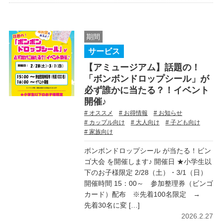
期間
サービス
【アミュージアム】話題の！
「ボンボンドロップシール」が
必ず誰かに当たる？！イベント
開催♪
# オススメ
# お得情報
# お知らせ
# カップル向け
# 大人向け
# 子ども向け
# 家族向け
ボンボンドロップシール が当たる！ビン
ゴ大会 を開催します♪ 開催日 ★小学生以
下のお子様限定 2/28（土）・3/1（日）
開催時間 15：00～ 参加整理券（ビンゴ
カード）配布 ※先着100名限定 →
先着30名に変 […]
2026.2.27