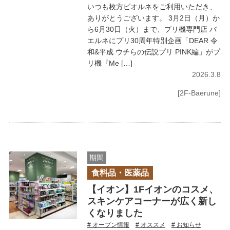
いつも枚方ビオルネをご利用いただき、
ありがとうございます。 3月2日（月）か
ら6月30日（火）まで、プリ機専門店 バ
エルネにプリ30周年特別企画「DEAR 令
和&平成 ウチらの伝説プリ PINK編」がプ
リ機『Me […]
2026.3.8
[2F-Baerune]
期間
食料品・医薬品
【イオン】1Fイオンのコスメ、
スキンケアコーナーが広く新し
くなりました
# オープン情報
# オススメ
# お知らせ