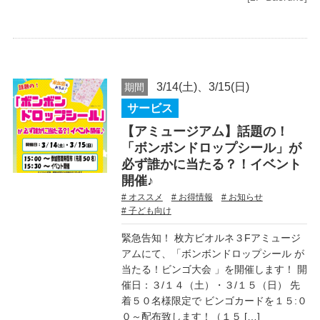
3/14(土)、3/15(日)
期間
サービス
【アミュージアム】話題の！
「ボンボンドロップシール」が
必ず誰かに当たる？！イベント
開催♪
# オススメ
# お得情報
# お知らせ
# 子ども向け
緊急告知！ 枚方ビオルネ３Fアミュージ
アムにて、「ボンボンドロップシール が
当たる！ビンゴ大会 」を開催します！ 開
催日：３/１４（土）・３/１５（日） 先
着５０名様限定で ビンゴカードを１５:０
０～配布致します！（１５ […]