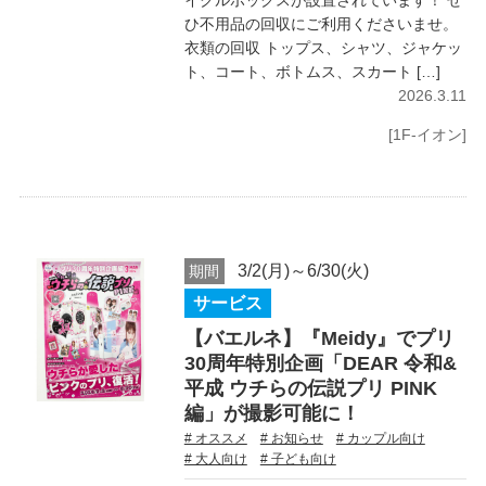
イクルボックスが設置されています！ ぜ
ひ不用品の回収にご利用くださいませ。
衣類の回収 トップス、シャツ、ジャケッ
ト、コート、ボトムス、スカート […]
2026.3.11
[1F-イオン]
3/2(月)～6/30(火)
期間
サービス
【バエルネ】『Meidy』でプリ
30周年特別企画「DEAR 令和&
平成 ウチらの伝説プリ PINK
編」が撮影可能に！
# オススメ
# お知らせ
# カップル向け
# 大人向け
# 子ども向け