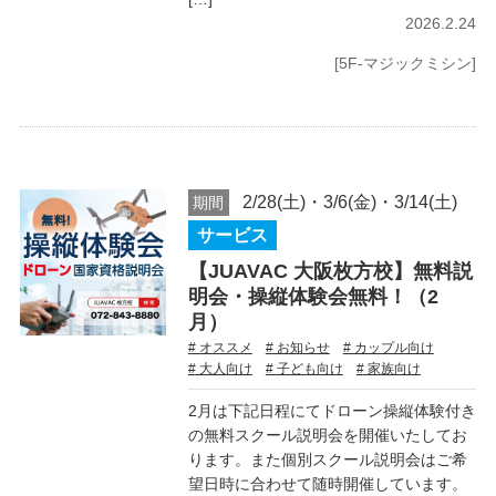
2026.2.24
[5F-マジックミシン]
2/28(土)・3/6(金)・3/14(土)
期間
サービス
【JUAVAC 大阪枚方校】無料説
明会・操縦体験会無料！（2
月）
# オススメ
# お知らせ
# カップル向け
# 大人向け
# 子ども向け
# 家族向け
2月は下記日程にてドローン操縦体験付き
の無料スクール説明会を開催いたしてお
ります。また個別スクール説明会はご希
望日時に合わせて随時開催しています。