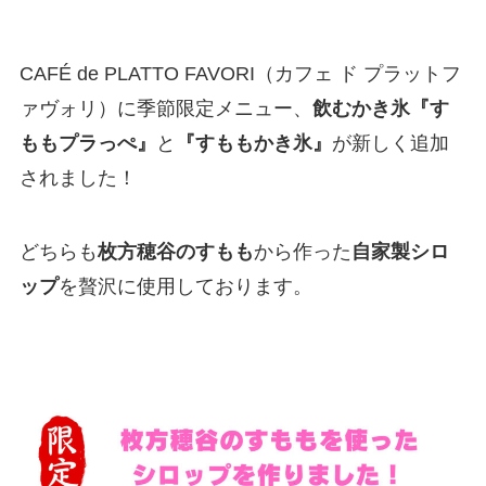
CAFÉ de PLATTO FAVORI（カフェ ド プラットフ
ァヴォリ）に季節限定メニュー、
飲むかき氷『す
ももプラっぺ』
と
『すももかき氷』
が新しく追加
されました！
どちらも
枚方穂谷のすもも
から作った
自家製シロ
ップ
を贅沢に使用しております。