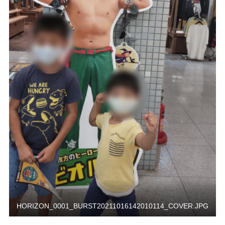
HORIZON_0001_BURST20211016142010114_COVER.JPG