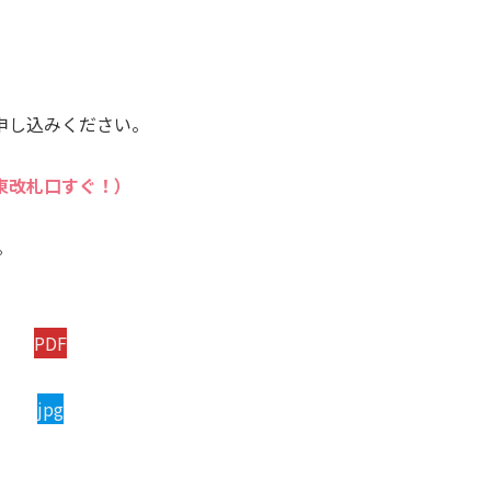
申し込みください。
東改札口すぐ！）
。
PDF
jpg