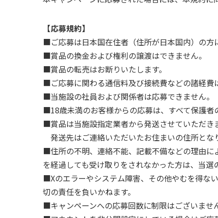
【応募規約】
■ご応募は日本国在住者（住所が日本国内）の方
■賞品の換金および権利の譲渡はできません。
■賞品の転売はお断りいたします。
■ご応募に関わる通信料及び接続費などの諸経費
■当施設の社員および関係者は応募できません。
■18歳未満のお客様からの応募は、すべて保護者
■賞品は当施設指定業者から発送させていただき
発送先はご連絡いただいたお住まいの住所とな
■住所の不明、連絡不能、記載不備などの理由に
を経過しても受け取りをされなかった方は、当選
■Xのエラーやシステム障害、その他やむを得な
切の責任を負いかねます。
■キャンペーンへの応募回数に制限はございませ